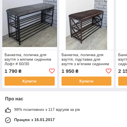
Банкетка, поличка для
Банкетка, поличка для
Банк
взуття з мягким сидінням
взуття, підставка для
взут
Лофт # 60/30
взуття з м'ягким сидінням
сиді
Лофт ХП 60 см
1 790
1 950
2 1
₴
₴
Купити
Купити
Про нас
98% позитивних з 117 відгуків за рік
Працює з 16.01.2017