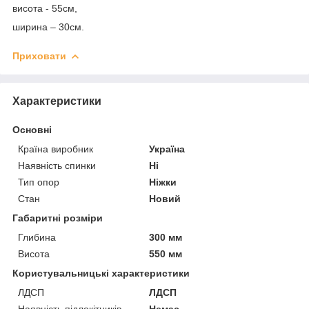
висота - 55см,
ширина – 30см.
Приховати
Характеристики
Основні
Країна виробник
Україна
Наявність спинки
Ні
Тип опор
Ніжки
Стан
Новий
Габаритні розміри
Глибина
300 мм
Висота
550 мм
Користувальницькі характеристики
ЛДСП
ЛДСП
Наявність підлокітників
Немає