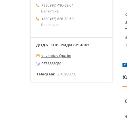
+380 (96) 430-62-64
Валентина
К
+380 (67) 828-80-50
Ш
Валентина
Г
В
Т
vovkodav@ua.fm
0678288050
Telegram
0678288050
Х
В