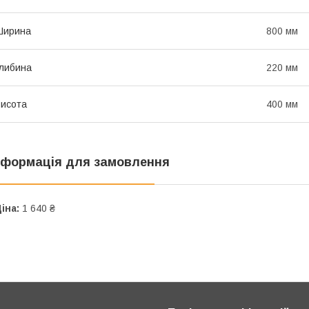
Ширина
800 мм
либина
220 мм
исота
400 мм
нформація для замовлення
іна:
1 640 ₴