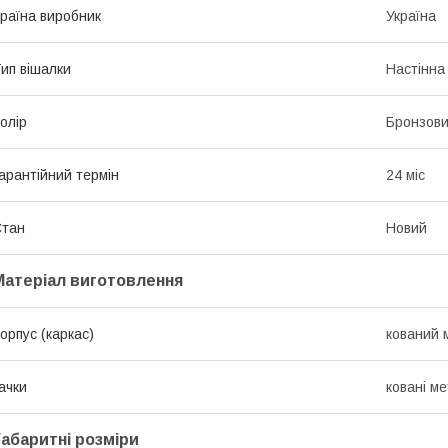
раїна виробник
Україна
ип вішалки
Настінна
олір
Бронзов
арантійний термін
24 міс
Стан
Новий
Матеріал виготовлення
орпус (каркас)
кований 
ачки
ковані м
Габаритні розміри