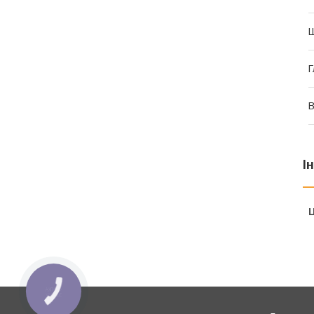
Г
В
І
Ц
КНОПКА
ЗВ'ЯЗКУ