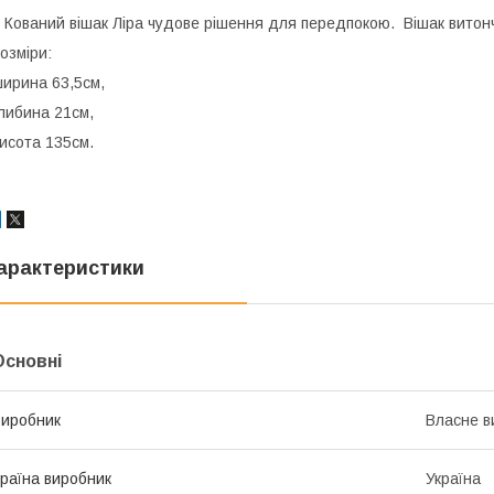
ований вішак Ліра чудове рішення для передпокою. Вішак витонч
озміри:
ирина 63,5см,
либина 21см,
исота 135см.
арактеристики
Основні
иробник
Власне в
раїна виробник
Україна