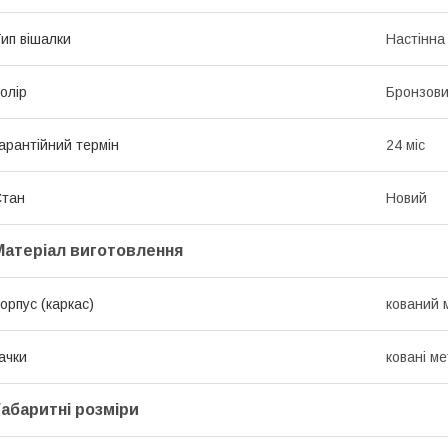
ип вішалки
Настінна
олір
Бронзов
арантійний термін
24 міс
Стан
Новий
Матеріал виготовлення
орпус (каркас)
кований 
ачки
ковані м
Габаритні розміри