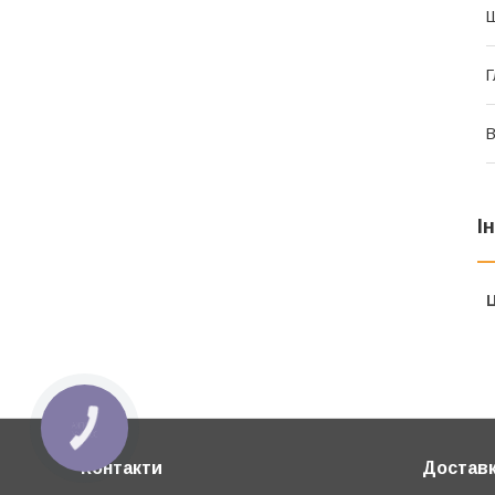
Г
В
І
Ц
КНОПКА
ЗВ'ЯЗКУ
Контакти
Доставк