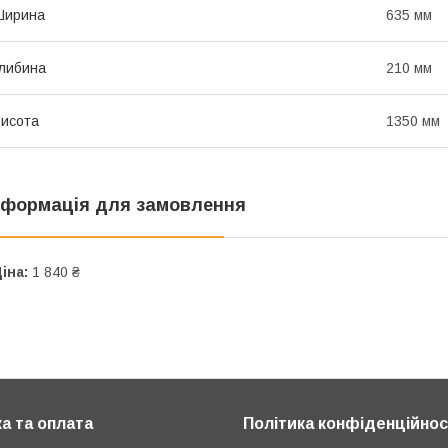
Ширина
635 мм
либина
210 мм
исота
1350 мм
нформація для замовлення
іна:
1 840 ₴
а та оплата
Політика конфіденційнос