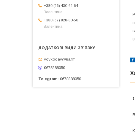
+380 (96) 430-62-64
К
Валентина
Р
+380 (67) 828-80-50
ш
Валентина
г
в
vovkodav@ua.fm
0678288050
Х
Telegram
0678288050
В
К