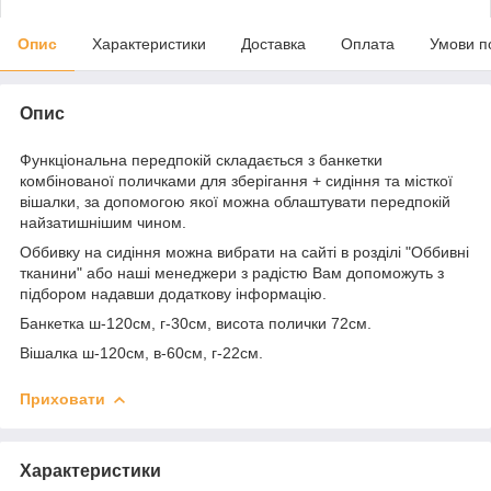
Опис
Характеристики
Доставка
Оплата
Умови п
Опис
Функціональна передпокій складається з банкетки
комбінованої поличками для зберігання + сидіння та місткої
вішалки, за допомогою якої можна облаштувати передпокій
найзатишнішим чином.
Оббивку на сидіння можна вибрати на сайті в розділі "Оббивні
тканини" або наші менеджери з радістю Вам допоможуть з
підбором надавши додаткову інформацію.
Банкетка ш-120см, г-30см, висота полички 72см.
Вішалка ш-120см, в-60см, г-22см.
Приховати
Характеристики