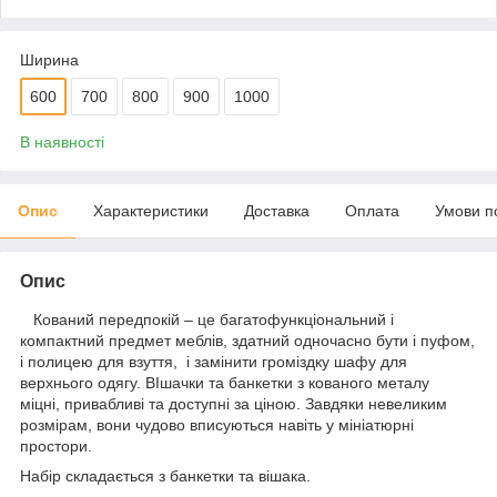
Ширина
600
700
800
900
1000
В наявності
Опис
Характеристики
Доставка
Оплата
Умови п
Опис
Кований передпокій – це багатофункціональний і
компактний предмет меблів, здатний одночасно бути і пуфом,
і полицею для взуття, і замінити громіздку шафу для
верхнього одягу. ВІшачки та банкетки з кованого металу
міцні, привабливі та доступні за ціною. Завдяки невеликим
розмірам, вони чудово вписуються навіть у мініатюрні
простори.
Набір складається з банкетки та вішака.