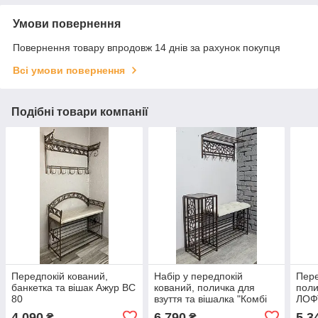
Умови повернення
Повернення товару впродовж 14 днів за рахунок покупця
Всі умови повернення
Подібні товари компанії
Передпокій кований,
Набір у передпокій
Пере
банкетка та вішак Ажур ВС
кований, поличка для
поли
80
взуття та вішалка "Комбі
ЛОФ
Сафарі" 100
4 090
6 790
5 3
₴
₴