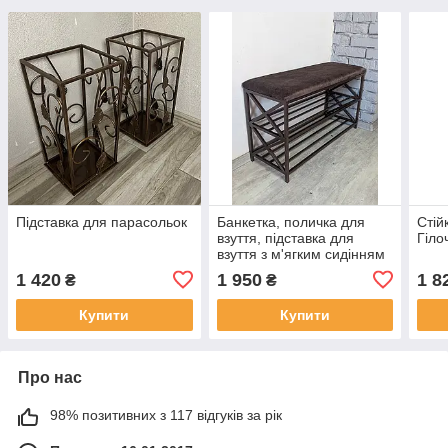
Підставка для парасольок
Банкетка, поличка для
Стій
взуття, підставка для
Гіло
взуття з м'ягким сидінням
Лофт ХП 60 см
1 420
1 950
1 8
₴
₴
Купити
Купити
Про нас
98% позитивних з 117 відгуків за рік