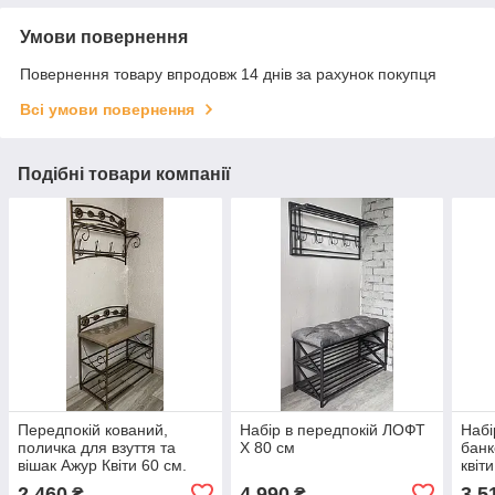
Умови повернення
Повернення товару впродовж 14 днів за рахунок покупця
Всі умови повернення
Подібні товари компанії
Передпокій кований,
Набір в передпокій ЛОФТ
Набі
поличка для взуття та
Х 80 см
банк
вішак Ажур Квіти 60 см.
квіт
2 460
4 990
3 5
₴
₴