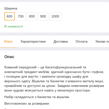
Ширина
600
700
800
900
1000
В наявності
Опис
Характеристики
Доставка
Оплата
Умови п
Опис
Кований передпокій – це багатофункціональний та
компактний предмет меблів, здатний одночасно бути і пуфом,
і полицею для взуття, і замінити громіздку шафу для
верхнього одягу. Вішалки та банкетки з кованого металу міцні,
привабливі та доступні за ціною. Завдяки невеликим розмірам
вони чудово вписуються навіть у мініатюрні простори.
Набір складається з банкетки та вішалки.
Виготовляємо за розмірами: