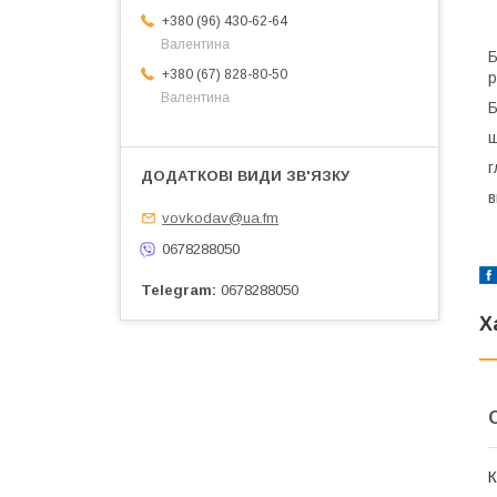
+380 (96) 430-62-64
Валентина
Б
+380 (67) 828-80-50
р
Валентина
Б
ш
г
в
vovkodav@ua.fm
0678288050
Telegram
0678288050
Х
К