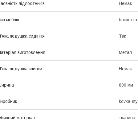
аявність підлокітників
Немає
ип меблів
банкетка
'яка подушка сидіння
Так
атеріал виготовлення
Метал
'яка подушка спинки
Немає
Ширина
800 мм
иробник
kovka-sty
бивний матеріал
тканина,