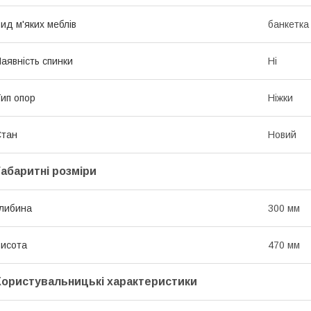
ид м'яких меблів
банкетка
аявність спинки
Ні
ип опор
Ніжки
Стан
Новий
Габаритні розміри
либина
300 мм
исота
470 мм
Користувальницькі характеристики