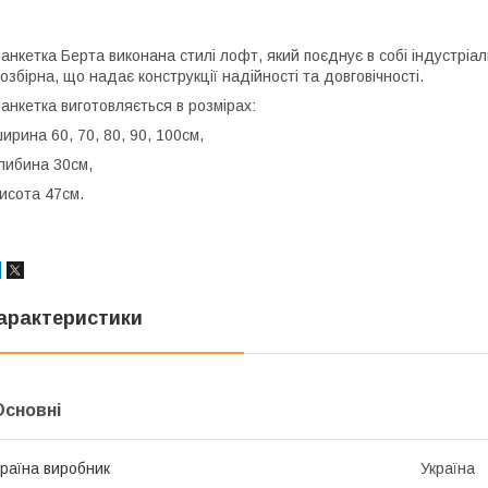
анкетка Берта виконана стилі лофт, який поєднує в собі індустріа
озбірна, що надає конструкції надійності та довговічності.
анкетка виготовляється в розмірах:
ирина 60, 70, 80, 90, 100см,
либина 30см,
исота 47см.
арактеристики
Основні
раїна виробник
Україна