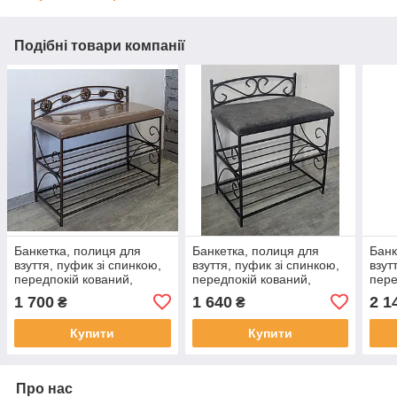
Подібні товари компанії
Банкетка, полиця для
Банкетка, полиця для
Банк
взуття, пуфик зі спинкою,
взуття, пуфик зі спинкою,
взут
передпокій кований,
передпокій кований,
пере
поличка з м'ягким
поличка з м'ягким
поли
1 700
1 640
2 1
₴
₴
сидінням "Квітка" 60
сидінням "САША" 60
сид
ЛИС
Купити
Купити
Про нас