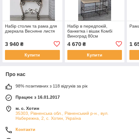
Набір столик та рама для
Набір в передпокій,
Рама
дзеркала Весняне листя
банкетка і вішак Комбі
Виноград 80см
3 940
4 670
1 6
₴
₴
Купити
Купити
Про нас
98% позитивних з 118 відгуків за рік
Працює з 16.01.2017
м. с. Хотин
35303, Рівненська обл., Рівненський р-н., вул.
Набережна, 2, с. Хотин, Україна
Контакти