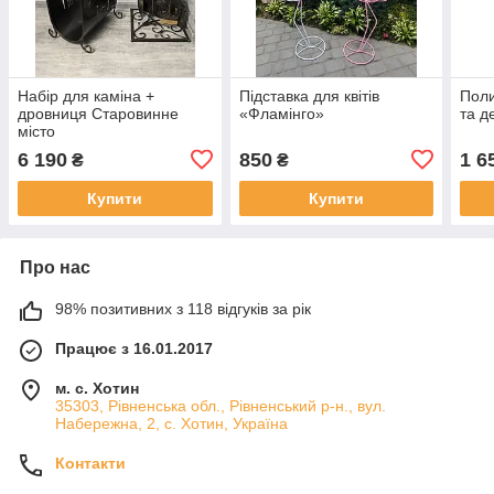
Набір для каміна +
Підставка для квітів
Поли
дровниця Старовинне
«Фламінго»
та д
місто
6 190
850
1 6
₴
₴
Купити
Купити
Про нас
98% позитивних з 118 відгуків за рік
Працює з 16.01.2017
м. с. Хотин
35303, Рівненська обл., Рівненський р-н., вул.
Набережна, 2, с. Хотин, Україна
Контакти