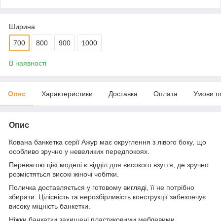
Ширина
700
800
900
1000
В наявності
Опис
Характеристики
Доставка
Оплата
Умови п
Опис
Кована банкетка серії Ажур має округлення з лівого боку, що
особливо зручно у невеликих передпокоях.
Перевагою цієї моделі є відділ для високого взуття, де зручно
розмістяться високі жіночі чобітки.
Поличка доставляється у готовому вигляді, її не потрібно
збирати. Цілісність та нерозбірливість конструкції забезпечує
високу міцність банкетки.
Ніжки банкетки захищені пластиковими меблевими