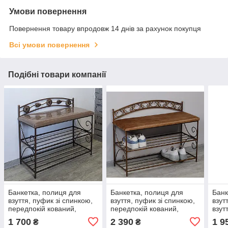
Умови повернення
Повернення товару впродовж 14 днів за рахунок покупця
Всі умови повернення
Подібні товари компанії
Банкетка, полиця для
Банкетка, полиця для
Банк
взуття, пуфик зі спинкою,
взуття, пуфик зі спинкою,
взут
передпокій кований,
передпокій кований,
взут
поличка з м'ягким
поличка з м'ягким
Лофт
1 700
2 390
1 9
₴
₴
сидінням "Квітка" 60
сидінням АЖУР